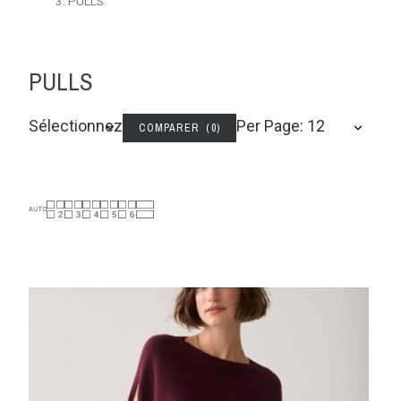
PULLS
PULLS
Sélectionnez
Per Page: 12
COMPARER (
0
)